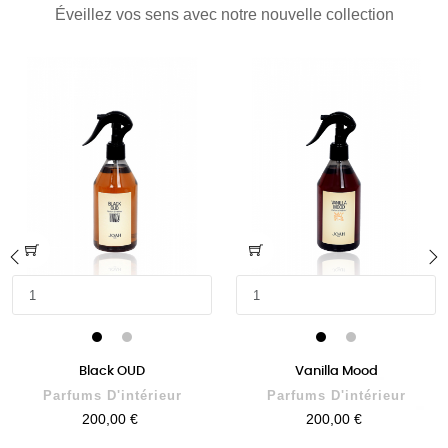
Éveillez vos sens avec notre nouvelle collection
‹
›
Black OUD
Vanilla Mood
Parfums D'intérieur
Parfums D'intérieur
Prix
Prix
200,00 €
200,00 €